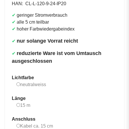
HAN:
CL-L-120-9-24-IP20
✔
geringer Stromverbrauch
✔
alle 5 cm teilbar
✔
hoher Farbwiedergabeindex
nur solange Vorrat reicht
✔
reduzierte Ware ist vom Umtausch
✔
ausgeschlossen
Lichtfarbe
neutralweiss
neutralweiss
Länge
15 m
15 m
Anschluss
Kabel ca. 15 cm
Kabel ca. 15 cm