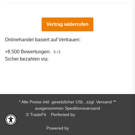
Vertrag widerrufen
Onlinehandel basiert auf Vertrauen:
+8.500 Bewertungen:
5 / 5
Sicher bezahlen via:
* Alle Preise inkl. gesetzlicher USt., zzgl.
Versand
**
ausgenommen Speditionsversand
© TradeFit
Perfected by
Dreizack Medien.
Powered by
JTL-Shop