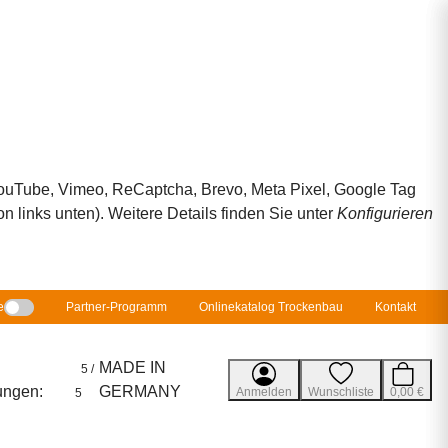
 YouTube, Vimeo, ReCaptcha, Brevo, Meta Pixel, Google Tag
 links unten). Weitere Details finden Sie unter
Konfigurieren
e
Partner-Programm
Onlinekatalog Trockenbau
Kontakt
MADE IN
5 /
ungen:
GERMANY
Anmelden
Wunschliste
0,00 €
5