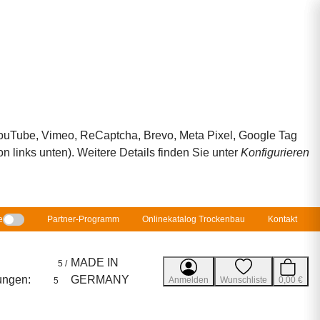
 YouTube, Vimeo, ReCaptcha, Brevo, Meta Pixel, Google Tag
 links unten). Weitere Details finden Sie unter
Konfigurieren
e
Partner-Programm
Onlinekatalog Trockenbau
Kontakt
MADE IN
5 /
ungen:
GERMANY
Anmelden
Wunschliste
0,00 €
5