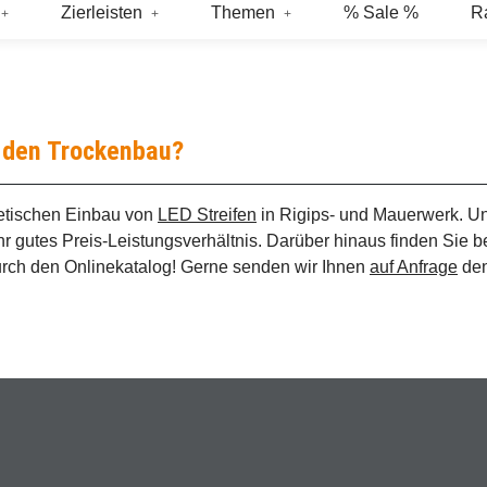
Zierleisten
Themen
% Sale %
R
r den Trockenbau?
etischen Einbau von
LED Streifen
in Rigips- und Mauerwerk. Un
r gutes Preis-Leistungsverhältnis. Darüber hinaus finden Sie 
durch den Onlinekatalog! Gerne senden wir Ihnen
auf Anfrage
den