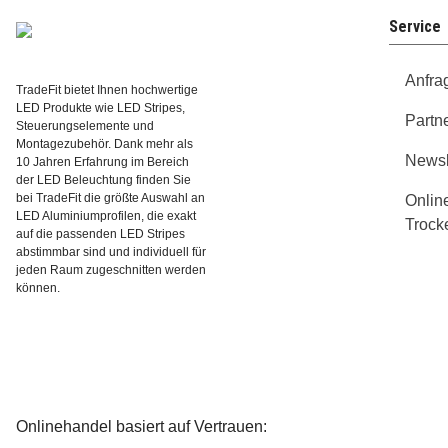
Service
Anfra
TradeFit bietet Ihnen hochwertige
LED Produkte wie LED Stripes,
Partn
Steuerungselemente und
Montagezubehör. Dank mehr als
Newsl
10 Jahren Erfahrung im Bereich
der LED Beleuchtung finden Sie
bei TradeFit die größte Auswahl an
Onlin
LED Aluminiumprofilen, die exakt
Trock
auf die passenden LED Stripes
abstimmbar sind und individuell für
jeden Raum zugeschnitten werden
können.
Onlinehandel basiert auf Vertrauen: