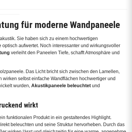
chtung für moderne Wandpaneele
makustik. Sie haben sich zu einem hochwertigen
ptisch aufwertet. Noch interessanter und wirkungsvoller
tung
verleiht den Paneelen Tiefe, schafft Atmosphäre und
olzpaneele. Das Licht bricht sich zwischen den Lamellen,
ch wirken selbst einfache Wandflächen hochwertiger und
wickelt wurden,
Akustikpaneele beleuchtet
und
ruckend wirkt
n funktionalen Produkt in ein gestaltendes Highlight.
ndirekt beleuchten und seine Struktur hervorheben. Durch das
rößer wirken lässt und gleichzeitig für eine warme, angenehme