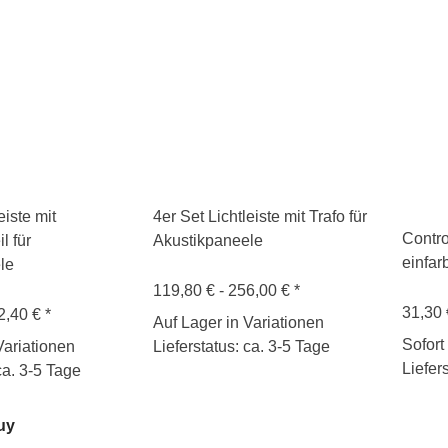
eiste mit
4er Set Lichtleiste mit Trafo für
Contro
l für
Akustikpaneele
einfar
le
119,80 € -
256,00 €
*
31,30
2,40 €
*
Auf Lager in Variationen
Sofort
Variationen
Lieferstatus: ca. 3-5 Tage
Liefer
ca. 3-5 Tage
uy