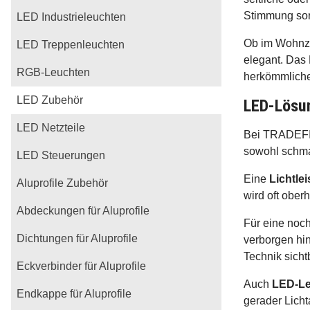
Stimmung sor
LED Industrieleuchten
Ob im Wohnzi
LED Treppenleuchten
elegant. Das 
RGB-Leuchten
herkömmlich
LED Zubehör
LED-Lösun
LED Netzteile
Bei TRADEFIT
sowohl schmal
LED Steuerungen
Eine
Lichtle
Aluprofile Zubehör
wird oft ober
Abdeckungen für Aluprofile
Für eine noc
Dichtungen für Aluprofile
verborgen hin
Technik sichtb
Eckverbinder für Aluprofile
Auch
LED-Le
Endkappe für Aluprofile
gerader Licht