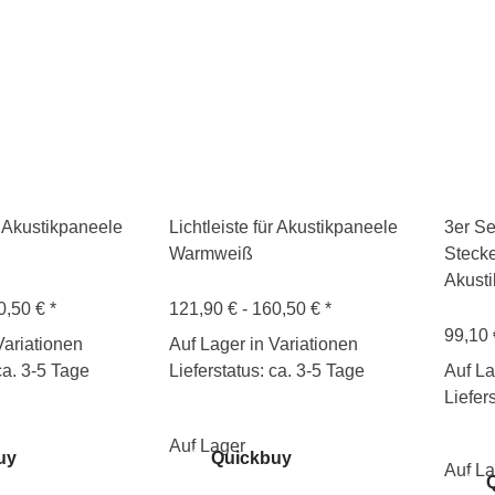
ür Akustikpaneele
Lichtleiste für Akustikpaneele
3er Se
Warmweiß
Stecke
Akust
0,50 €
*
121,90 € -
160,50 €
*
99,10 
Variationen
Auf Lager in Variationen
ca. 3-5 Tage
Lieferstatus: ca. 3-5 Tage
Auf La
Liefer
Auf Lager
uy
Quickbuy
Auf La
Q