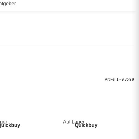
atgeber
Artikel 1 - 9 von 9
ger
Auf Lager
uickbuy
Quickbuy