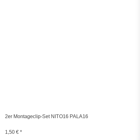
2er Montageclip-Set NITO16 PALA16
1,50 €
*