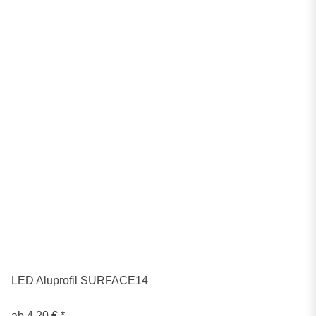
LED Aluprofil SURFACE14
ab
4,20 €
*