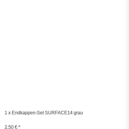
1 x Endkappen-Set SURFACE14 grau
2,50 €
*