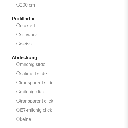
200 cm
200 cm
Profilfarbe
eloxiert
eloxiert
schwarz
schwarz
weiss
weiss
Abdeckung
milchig slide
milchig slide
satiniert slide
satiniert slide
transparent slide
transparent slide
milchig click
milchig click
transparent click
transparent click
E7-milchig click
E7-milchig click
keine
keine