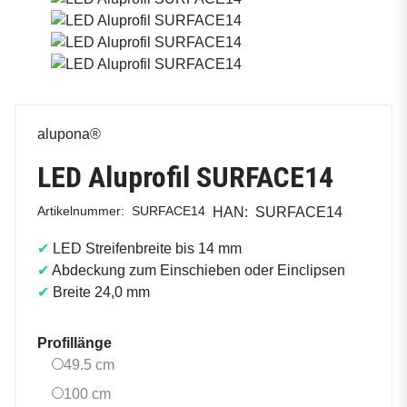
alupona®
LED Aluprofil SURFACE14
Artikelnummer:
SURFACE14
HAN:
SURFACE14
✔
LED Streifenbreite bis 14 mm
✔
Abdeckung zum Einschieben oder Einclipsen
✔
Breite 24,0 mm
Profillänge
49.5 cm
49.5 cm
100 cm
100 cm