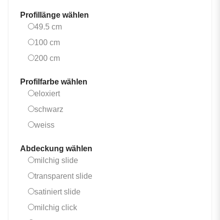
Profillänge wählen
49.5 cm
49.5 cm
100 cm
100 cm
200 cm
200 cm
Profilfarbe wählen
eloxiert
eloxiert
schwarz
schwarz
weiss
weiss
Abdeckung wählen
milchig slide
milchig slide
transparent slide
transparent slide
satiniert slide
satiniert slide
milchig click
milchig click