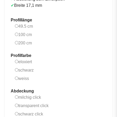
✔
Breite 17,1 mm
Profillänge
49.5 cm
49.5 cm
100 cm
100 cm
200 cm
200 cm
Profilfarbe
eloxiert
eloxiert
schwarz
schwarz
weiss
weiss
Abdeckung
milchig click
milchig click
transparent click
transparent click
schwarz click
schwarz click