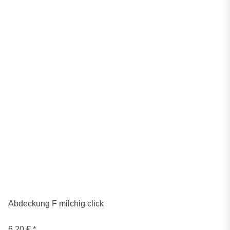
Abdeckung F milchig click
6,20 €
*