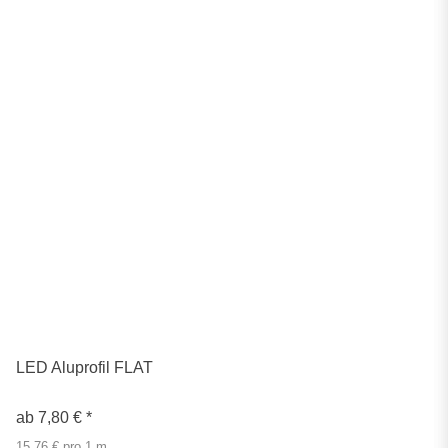
LED Aluprofil FLAT
ab
7,80 €
*
15,76 € pro 1 m