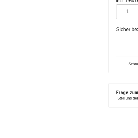
inkl. 19% U
Sicher be
Schne
Frage zum
Stell uns de