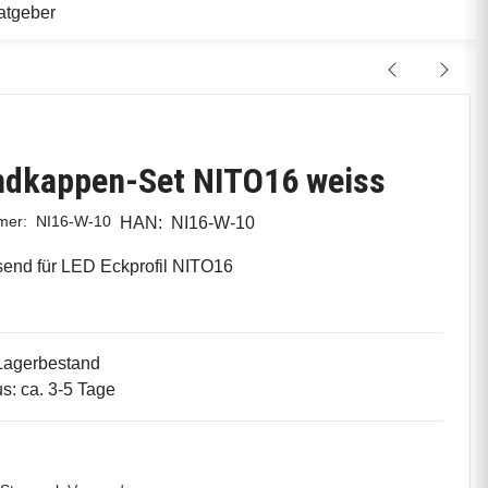
atgeber
ndkappen-Set NITO16 weiss
mmer:
NI16-W-10
HAN:
NI16-W-10
end für LED Eckprofil NITO16
Lagerbestand
us: ca. 3-5 Tage