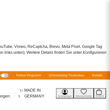
 YouTube, Vimeo, ReCaptcha, Brevo, Meta Pixel, Google Tag
 links unten). Weitere Details finden Sie unter
Konfigurieren
e
Partner-Programm
Onlinekatalog Trockenbau
Kontakt
MADE IN
5 /
ungen:
GERMANY
Anmelden
Wunschliste
0,00 €
5