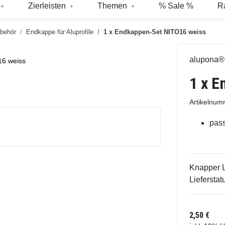
Zierleisten
Themen
% Sale %
R
ubehör
Endkappe für Aluprofile
1 x Endkappen-Set NITO16 weiss
alupona®
16 weiss
1 x E
Artikelnu
pass
Knapper 
Lieferstat
2,50 €