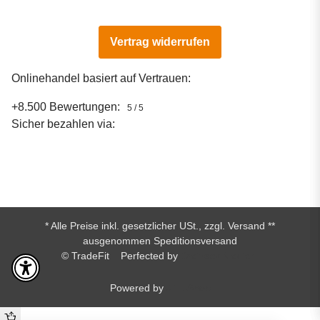
Vertrag widerrufen
Onlinehandel basiert auf Vertrauen:
+8.500 Bewertungen:
5 / 5
Sicher bezahlen via:
* Alle Preise inkl. gesetzlicher USt., zzgl.
Versand
**
ausgenommen Speditionsversand
© TradeFit
Perfected by
Dreizack Medien.
Powered by
JTL-Shop