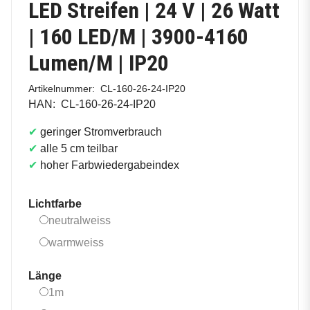
LED Streifen | 24 V | 26 Watt
| 160 LED/M | 3900-4160
Lumen/M | IP20
Artikelnummer:
CL-160-26-24-IP20
HAN:
CL-160-26-24-IP20
✔
geringer Stromverbrauch
✔
alle 5 cm teilbar
✔
hoher Farbwiedergabeindex
Lichtfarbe
neutralweiss
neutralweiss
warmweiss
warmweiss
Länge
1m
1m