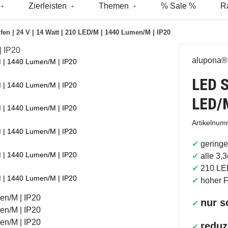
Zierleisten
Themen
% Sale %
R
fen | 24 V | 14 Watt | 210 LED/M | 1440 Lumen/M | IP20
alupona®
M | 1440 Lumen/M | IP20
LED S
M | 1440 Lumen/M | IP20
LED/M
M | 1440 Lumen/M | IP20
Artikelnu
M | 1440 Lumen/M | IP20
✔
geringe
M | 1440 Lumen/M | IP20
✔
alle 3,3
✔
210 LED
M | 1440 Lumen/M | IP20
✔
hoher F
nur s
✔
reduz
✔