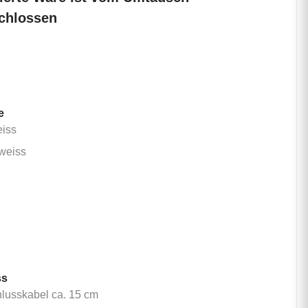
chlossen
be
kaltweiss
eiss
warmweiss
weiss
m
m
m
ss
Anschlusskabel ca. 15 cm
lusskabel ca. 15 cm