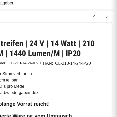
atgeber
treifen | 24 V | 14 Watt | 210
 | 1440 Lumen/M | IP20
mmer:
CL-210-14-24-IP20
HAN:
CL-210-14-24-IP20
r Stromverbrauch
cm teilbar
´s pro Meter
arbwiedergabeindex
olange Vorrat reicht!
ierte Ware ist vom Umtausch