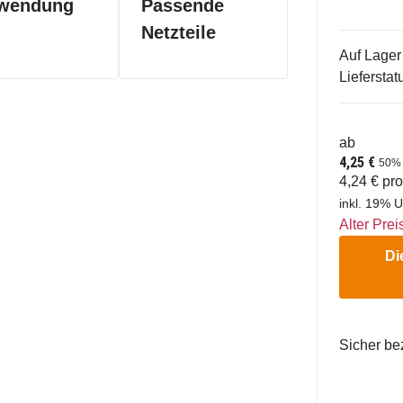
wendung
Passende
Netzteile
Auf Lager
Lieferstat
ab
4,25 €
50%
4,24 € pr
inkl. 19% U
Alter Prei
Di
Sicher be