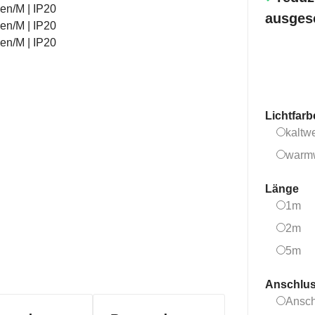
ausges
Lichtfar
kaltw
warm
Länge
1
1m
2
2m
5
5m
Anschlu
Ansch