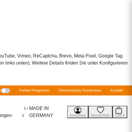
 YouTube, Vimeo, ReCaptcha, Brevo, Meta Pixel, Google Tag
 links unten). Weitere Details finden Sie unter
Konfigurieren
e
Partner-Programm
Onlinekatalog Trockenbau
Kontakt
MADE IN
5 /
ungen:
GERMANY
Anmelden
Wunschliste
0,00 €
5