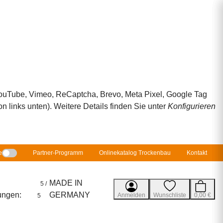
 YouTube, Vimeo, ReCaptcha, Brevo, Meta Pixel, Google Tag
 links unten). Weitere Details finden Sie unter
Konfigurieren
e
Partner-Programm
Onlinekatalog Trockenbau
Kontakt
MADE IN
5 /
ungen:
GERMANY
Anmelden
Wunschliste
0,00 €
5