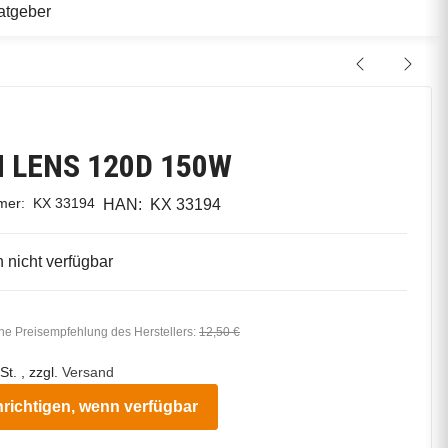
atgeber
 LENS 120D 150W
mmer:
KX 33194
HAN:
KX 33194
nicht verfügbar
he Preisempfehlung des Herstellers
:
12,50 €
St. , zzgl.
Versand
richtigen, wenn verfügbar