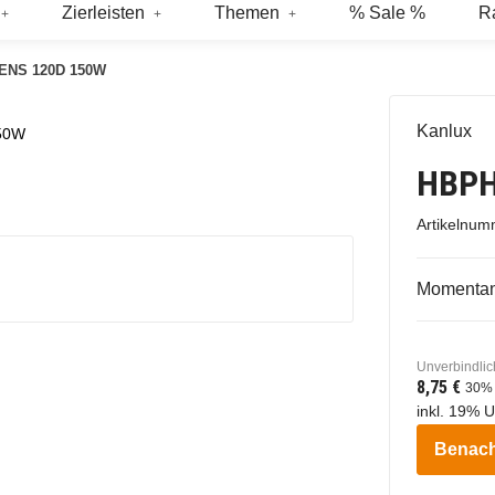
Zierleisten
Themen
% Sale %
R
ENS 120D 150W
Kanlux
50W
HBPH
Artikelnu
Momentan 
Unverbindlic
8,75 €
30%
inkl. 19% U
Benach