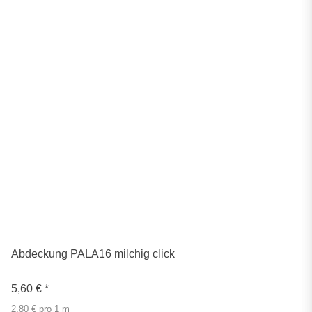
Abdeckung PALA16 milchig click
5,60 €
*
2,80 € pro 1 m