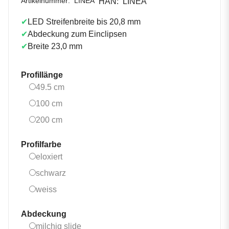
Artikelnummer:
LINEA
HAN:
LINEA
✔
LED Streifenbreite bis 20,8 mm
✔
Abdeckung zum Einclipsen
✔
Breite 23,0 mm
Profillänge
49.5 cm
49.5 cm
100 cm
100 cm
200 cm
200 cm
Profilfarbe
eloxiert
eloxiert
schwarz
schwarz
weiss
weiss
Abdeckung
milchig slide
milchig slide