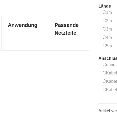
Länge
1
1m
2
2m
Anwendung
Passende
3
3m
Netzteile
4
4m
5
5m
Anschlu
ohne 
Kabel
Kabel
Kabel
Artikel ver