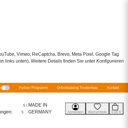
 YouTube, Vimeo, ReCaptcha, Brevo, Meta Pixel, Google Tag
 links unten). Weitere Details finden Sie unter
Konfigurieren
e
Partner-Programm
Onlinekatalog Trockenbau
Kontakt
MADE IN
5 /
ungen:
GERMANY
Anmelden
Wunschliste
0,00 €
5