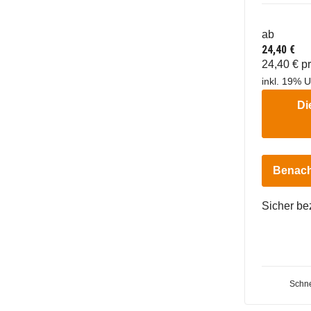
ab
24,40 €
24,40 € p
inkl. 19% U
Di
Benach
Sicher be
Schne