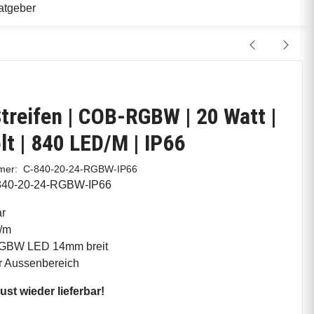
atgeber
treifen | COB-RGBW | 20 Watt |
lt | 840 LED/M | IP66
mmer:
C-840-20-24-RGBW-IP66
840-20-24-RGBW-IP66
r
/m
BW LED 14mm breit
ür Aussenbereich
st wieder lieferbar!