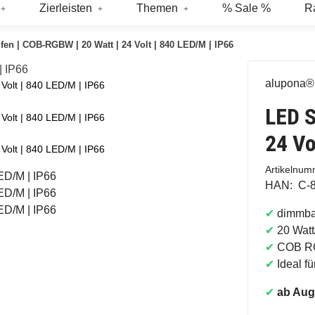
Zierleisten
Themen
% Sale %
R
fen | COB-RGBW | 20 Watt | 24 Volt | 840 LED/M | IP66
alupona®
Volt | 840 LED/M | IP66
LED S
Volt | 840 LED/M | IP66
24 Vo
Volt | 840 LED/M | IP66
Artikelnu
HAN:
C-
✔
dimmba
✔
20 Watt
✔
COB RG
✔
Ideal f
✔
ab Augu