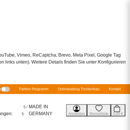
 YouTube, Vimeo, ReCaptcha, Brevo, Meta Pixel, Google Tag
 links unten). Weitere Details finden Sie unter
Konfigurieren
e
Partner-Programm
Onlinekatalog Trockenbau
Kontakt
MADE IN
5 /
ungen:
GERMANY
Anmelden
Wunschliste
0,00 €
5