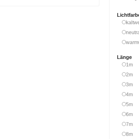
Lichtfar
kaltw
neutr
warm
Länge
1
1m
2
2m
3
3m
4
4m
5
5m
6
6m
7
7m
8
8m