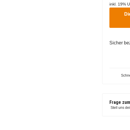
inkl. 19% U
Di
Sicher be
Schne
Frage zum
Stell uns de