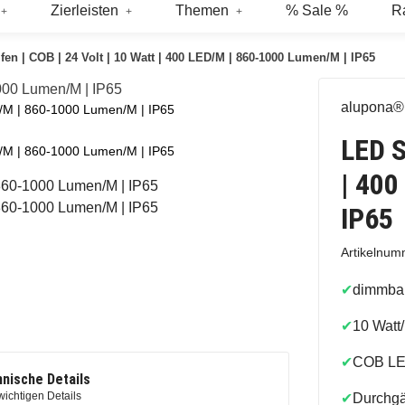
Zierleisten
Themen
% Sale %
R
fen | COB | 24 Volt | 10 Watt | 400 LED/M | 860-1000 Lumen/M | IP65
alupona®
ED/M | 860-1000 Lumen/M | IP65
LED S
ED/M | 860-1000 Lumen/M | IP65
| 400
IP65
Artikelnu
✔
dimmba
✔
10 Watt
✔
COB L
nische Details
wichtigen Details
✔
Durchgä