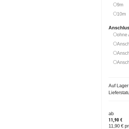
9
9m
1
10m
Anschlu
ohne 
Ansch
Ansch
Ansch
Auf Lager
Lieferstat
ab
11,90 €
11,90 € p