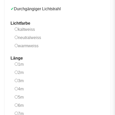
✔
Durchgängiger Lichtstrahl
Lichtfarbe
kaltweiss
kaltweiss
neutralweiss
neutralweiss
warmweiss
warmweiss
Länge
1m
1m
2m
2m
3m
3m
4m
4m
5m
5m
6m
6m
7m
7m