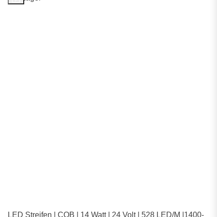
LED Streifen | COB | 14 Watt | 24 Volt | 528 LED/M |1400-