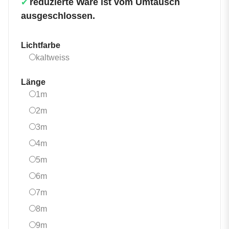
reduzierte Ware ist vom Umtausch
✔
ausgeschlossen.
Lichtfarbe
kaltweiss
kaltweiss
Länge
1m
1m
2m
2m
3m
3m
4m
4m
5m
5m
6m
6m
7m
7m
8m
8m
9m
9m