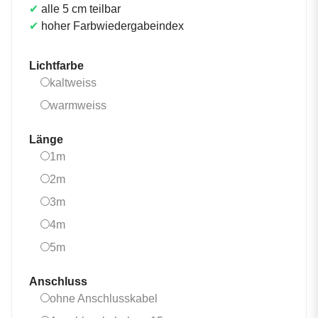
✔
alle 5 cm teilbar
✔
hoher Farbwiedergabeindex
Lichtfarbe
kaltweiss
kaltweiss
warmweiss
warmweiss
Länge
1m
1m
2m
2m
3m
3m
4m
4m
5m
5m
Anschluss
ohne Anschlusskabel
ohne Anschlusskabel