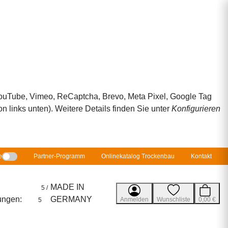
 YouTube, Vimeo, ReCaptcha, Brevo, Meta Pixel, Google Tag
 links unten). Weitere Details finden Sie unter
Konfigurieren
e
Partner-Programm
Onlinekatalog Trockenbau
Kontakt
MADE IN
5 /
ungen:
GERMANY
Anmelden
Wunschliste
0,00 €
5