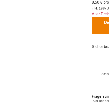
8,50 € pr
inkl. 19% U
Alter Prei
Di
Sicher be
Schne
Frage zum
Stell uns de