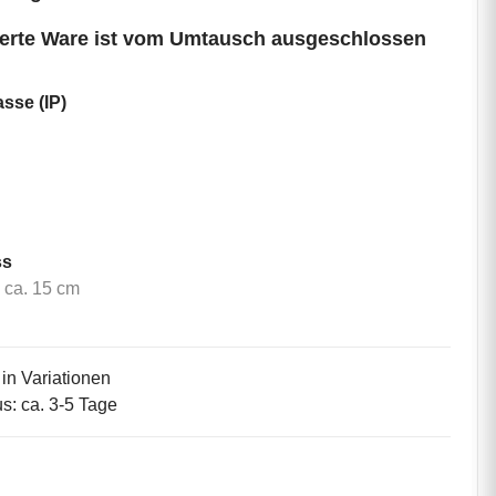
ierte Ware ist vom Umtausch ausgeschlossen
asse (IP)
IP 52
 m
ss
Kabel ca. 15 cm
 ca. 15 cm
 in Variationen
us: ca. 3-5 Tage