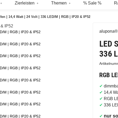
Zierleisten
Themen
% Sale %
R
fen | 14,4 Watt | 24 Volt | 336 LED/M | RGB | IP20 & IP52
alupona®
LED/M | RGB | IP20 & IP52
LED S
LED/M | RGB | IP20 & IP52
336 L
LED/M | RGB | IP20 & IP52
Artikelnu
LED/M | RGB | IP20 & IP52
RGB LE
LED/M | RGB | IP20 & IP52
✔
dimmba
LED/M | RGB | IP20 & IP52
✔
14,4 Wa
✔
RGB L
LED/M | RGB | IP20 & IP52
✔
336 LE
nur so
✔
LED/M | RGB | IP20 & IP52