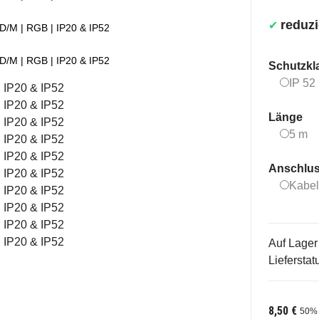
reduz
✔
LED/M | RGB | IP20 & IP52
LED/M | RGB | IP20 & IP52
Schutzkl
IP 52
Länge
5
5 m
Anschlu
Kabel
Auf Lager
Lieferstat
8,50 €
50%