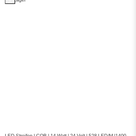
LED Streifen | COB | 14 Watt | 24 Volt | 528 LED/M |1400-