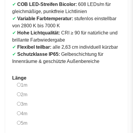
✔
COB LED-Streifen Bicolor:
608 LEDs/m für
gleichmäßige, punktfreie Lichtlinien
✔
Variable Farbtemperatur:
stufenlos einstellbar
von 2800 K bis 7000 K
✔
Hohe Lichtqualität:
CRI ≥ 90 für natürliche und
brillante Farbwiedergabe
✔
Flexibel teilbar:
alle 2,63 cm individuell kürzbar
✔
Schutzklasse IP65:
Gelbeschichtung für
Innenräume & geschützte Außenbereiche
Länge
1m
1m
2m
2m
3m
3m
4m
4m
5m
5m