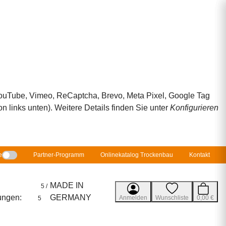
 YouTube, Vimeo, ReCaptcha, Brevo, Meta Pixel, Google Tag
 links unten). Weitere Details finden Sie unter
Konfigurieren
e
Partner-Programm
Onlinekatalog Trockenbau
Kontakt
MADE IN
5 /
ungen:
GERMANY
Anmelden
Wunschliste
0,00 €
5