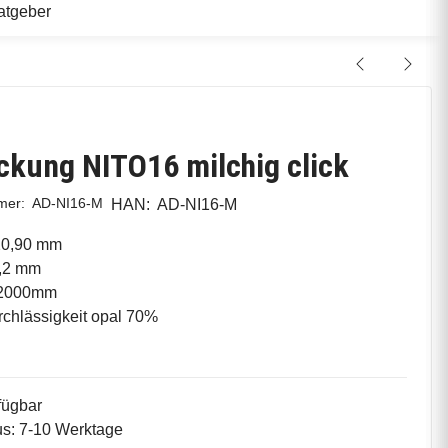
atgeber
kung NITO16 milchig click
mmer:
AD-NI16-M
HAN:
AD-NI16-M
20,90 mm
,2 mm
2000mm
rchlässigkeit opal 70%
fügbar
tus: 7-10 Werktage