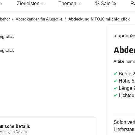
Zierleisten
Themen
% Sale %
R
ubehör
Abdeckungen für Aluprofile
Abdeckung NITO16 milchig click
alupona®
g click
Abdec
g click
Artikelnu
✔
Breite 
✔
Höhe 5
✔
Länge 
✔
Lichtdu
Sofort ver
nische Details
Liefersta
wichtigen Details