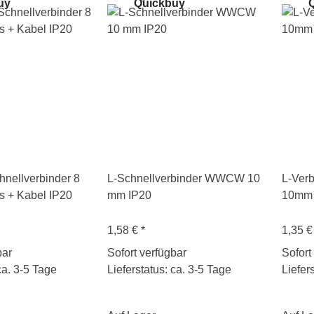
uy
Quickbuy
Q
nellverbinder 8
L-Schnellverbinder WWCW 10
L-Verb
 + Kabel IP20
mm IP20
10mm 
1,58 €
*
1,35 
bar
Sofort verfügbar
Sofort
ca. 3-5 Tage
Lieferstatus: ca. 3-5 Tage
Liefer