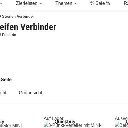
Zierleisten
Themen
% Sale %
R
 Streifen Verbinder
eifen Verbinder
48 Produkte
g
 Seite
icht
Gridansicht
Auf Lager
Ausver
uy
Quickbuy
Q