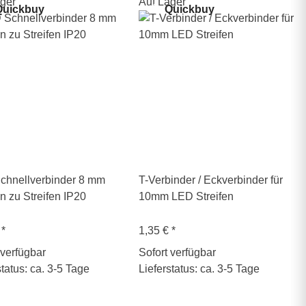
ger
Auf Lager
uickbuy
Quickbuy
chnellverbinder 8 mm
T-Verbinder / Eckverbinder für
en zu Streifen IP20
10mm LED Streifen
€
*
1,35 €
*
 verfügbar
Sofort verfügbar
status: ca. 3-5 Tage
Lieferstatus: ca. 3-5 Tage