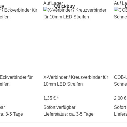
Auf Lager
Auf La
uy
Quickbuy
Q
 Eckverbinder für
X-Verbinder / Kreuzverbinder für
COB-L
eifen
10mm LED Streifen
Schne
1,35 €
*
2,00 
bar
Sofort verfügbar
Sofort
ca. 3-5 Tage
Lieferstatus: ca. 3-5 Tage
Liefer