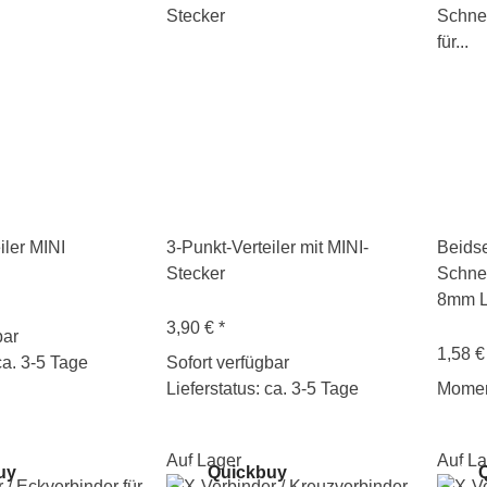
iler MINI
3-Punkt-Verteiler mit MINI-
Beidse
Stecker
Schnel
8mm L
3,90 €
*
bar
1,58 
ca. 3-5 Tage
Sofort verfügbar
Lieferstatus: ca. 3-5 Tage
Moment
Auf Lager
Auf La
uy
Quickbuy
Q