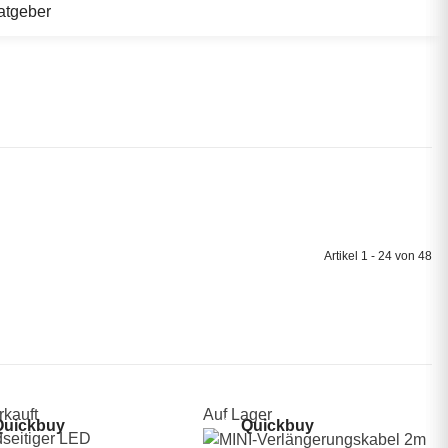
atgeber
Artikel 1 - 24 von 48
kauft
Auf Lager
uickbuy
Quickbuy