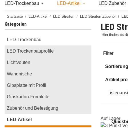
LED-Trockenbau
LED-Artikel
LED Zubehör
Startseite
LED-Artikel
LED Streifen
LED Streifen Zubehör
LED
Kategorien
LED Str
Hier findest du 
LED-Trockenbau
LED Trockenbauprofile
Filter
Lichtvouten
Sortierun
Wandnische
Artikel pro
Gipsplatte mit Profil
Listenans
Gipskarton-Formteile
Zubehör und Befestigung
Auf Lager
LED-Artikel
Quickb