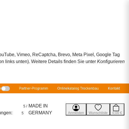
 YouTube, Vimeo, ReCaptcha, Brevo, Meta Pixel, Google Tag
 links unten). Weitere Details finden Sie unter
Konfigurieren
e
Partner-Programm
Onlinekatalog Trockenbau
Kontakt
MADE IN
5 /
ungen:
GERMANY
Anmelden
Wunschliste
0,00 €
5