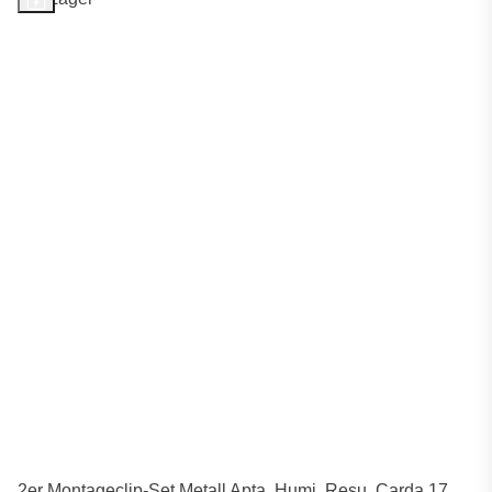
2er Montageclip-Set Metall Apta, Humi, Resu, Carda 17