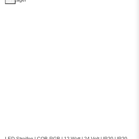
LED Streifen | COB-RGB | 12 Watt | 24 Volt | IP20 | IP20