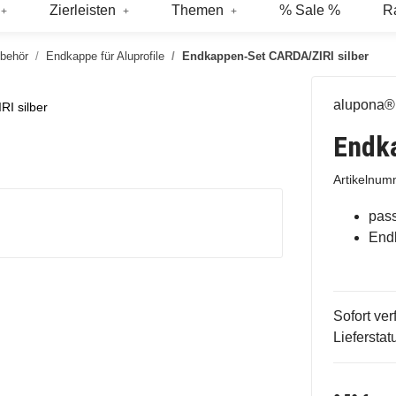
Zierleisten
Themen
% Sale %
R
ubehör
Endkappe für Aluprofile
Endkappen-Set CARDA/ZIRI silber
alupona®
I silber
Endka
Artikelnu
pas
Endk
Sofort ver
Lieferstat