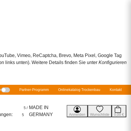
 YouTube, Vimeo, ReCaptcha, Brevo, Meta Pixel, Google Tag
 links unten). Weitere Details finden Sie unter
Konfigurieren
e
Partner-Programm
Onlinekatalog Trockenbau
Kontakt
MADE IN
5 /
ungen:
GERMANY
Anmelden
Wunschliste
0,00 €
5