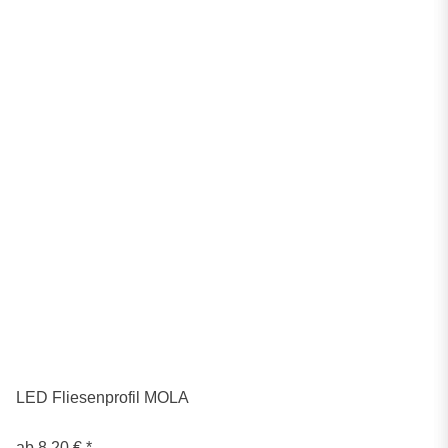
LED Fliesenprofil MOLA
ab
8,20 €
*