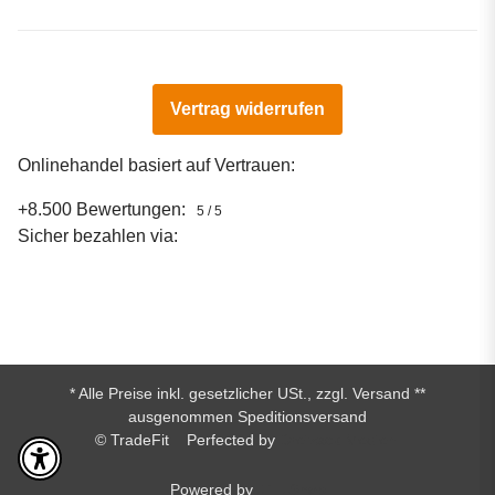
Vertrag widerrufen
Onlinehandel basiert auf Vertrauen:
+8.500 Bewertungen:
5 / 5
Sicher bezahlen via:
* Alle Preise inkl. gesetzlicher USt., zzgl.
Versand
**
ausgenommen Speditionsversand
© TradeFit
Perfected by
Dreizack Medien.
Powered by
JTL-Shop