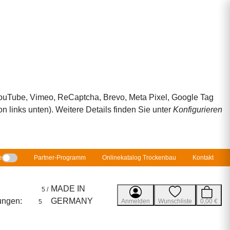
 YouTube, Vimeo, ReCaptcha, Brevo, Meta Pixel, Google Tag
 links unten). Weitere Details finden Sie unter
Konfigurieren
e
Partner-Programm
Onlinekatalog Trockenbau
Kontakt
MADE IN
5 /
ungen:
GERMANY
Anmelden
Wunschliste
0,00 €
5