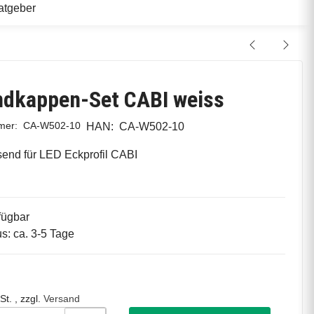
atgeber
ndkappen-Set CABI weiss
mmer:
CA-W502-10
HAN:
CA-W502-10
end für LED Eckprofil CABI
fügbar
us: ca. 3-5 Tage
St. , zzgl.
Versand