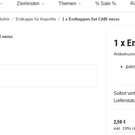
Zierleisten
Themen
% Sale %
R
ubehör
Endkappe für Aluprofile
1 x Endkappen-Set CABI weiss
 weiss
1 x E
Artikelnu
pass
Sofort ver
Lieferstat
2,50 €
inkl. 19% U