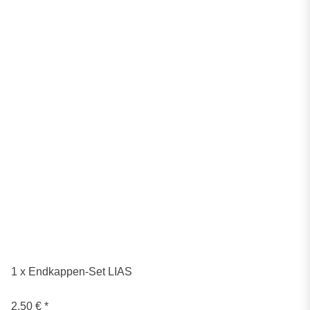
1 x Endkappen-Set LIAS
2,50 €
*