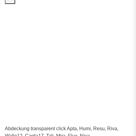
Abdeckung transparent click Apta, Humi, Resu, Riva,
Walle12, Carda17, Tali, Mira, Flux, Niva