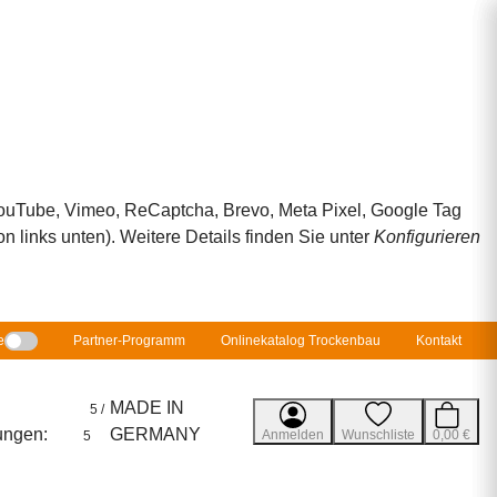
 YouTube, Vimeo, ReCaptcha, Brevo, Meta Pixel, Google Tag
 links unten). Weitere Details finden Sie unter
Konfigurieren
e
Partner-Programm
Onlinekatalog Trockenbau
Kontakt
MADE IN
5 /
ungen:
GERMANY
Anmelden
Wunschliste
0,00 €
5