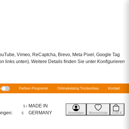
 YouTube, Vimeo, ReCaptcha, Brevo, Meta Pixel, Google Tag
 links unten). Weitere Details finden Sie unter
Konfigurieren
e
Partner-Programm
Onlinekatalog Trockenbau
Kontakt
MADE IN
5 /
ungen:
GERMANY
Anmelden
Wunschliste
0,00 €
5