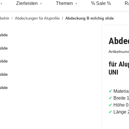
Zierleisten
Themen
% Sale %
R
ubehör
Abdeckungen für Aluprofile
Abdeckung B milchig slide
slide
Abdec
slide
Artikelnu
slide
für Al
UNI
slide
slide
✔
Materi
✔
Breite 
✔
Höhe 0
✔
Länge 