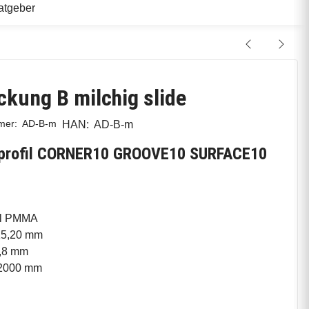
atgeber
kung B milchig slide
mmer:
AD-B-m
HAN:
AD-B-m
uprofil CORNER10 GROOVE10 SURFACE10
al PMMA
15,20 mm
,8 mm
2000 mm