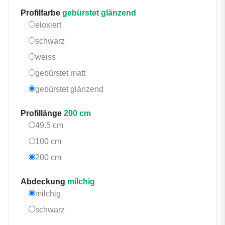
Profilfarbe
gebürstet glänzend
eloxiert
eloxiert
schwarz
schwarz
weiss
weiss
gebürstet matt
gebürstet matt
gebürstet glänzend
gebürstet glänzend
Profillänge
200 cm
49.5 cm
49.5 cm
100 cm
100 cm
200 cm
200 cm
Abdeckung
milchig
milchig
milchig
schwarz
schwarz