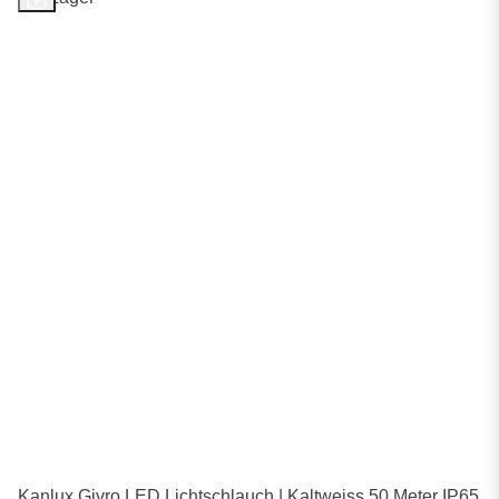
Kanlux Givro LED Lichtschlauch | Kaltweiss 50 Meter IP65