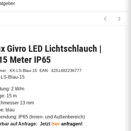
atgeber
x Givro LED Lichtschlauch |
15 Meter IP65
mmer:
KX-LS-Blau-15
EAN:
4251482236777
-LS-Blau-15
tung: 2 W/m
ge: 15 m
chmesser 13 mm
e: blau
endung: IP65 (
Innen- und Außenbereich)
erbar auf Anfrage:
Jetzt
hier
anfragen!