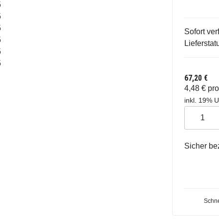
Sofort ver
Lieferstat
67,20 €
4,48 € pr
inkl. 19% U
Sicher be
Schne