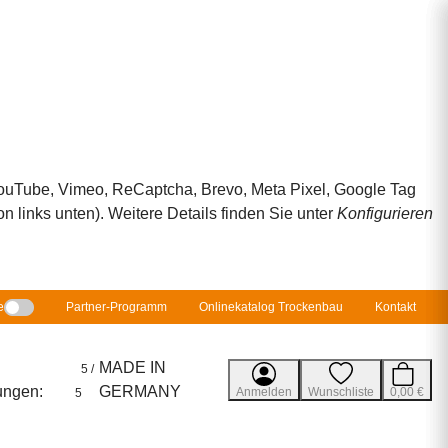
 YouTube, Vimeo, ReCaptcha, Brevo, Meta Pixel, Google Tag
 links unten). Weitere Details finden Sie unter
Konfigurieren
e
Partner-Programm
Onlinekatalog Trockenbau
Kontakt
MADE IN
5 /
ungen:
GERMANY
Anmelden
Wunschliste
0,00 €
5