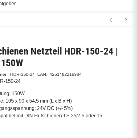
atgeber
l
hienen Netzteil HDR-150-24 |
| 150W
mmer:
HDR-150-24
EAN:
4251482216984
R-150-24
stung: 150W
: 105 x 90 x 54,5 mm (L x B x H)
gangsspannung: 24V DC (+/- 5%)
atibel mit DIN Hutschienen TS 35/7.5 oder 15