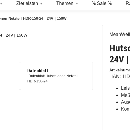
Zierleisten
Themen
% Sale %
R
nen Netzteil HDR-150-24 | 24V | 150W
MeanWel
4 | 24V | 150W
Hutsc
24V 
Artikelnu
Datenblatt
HAN:
HD
Datenblatt Hutschienen Netzteil
HDR-150-24
Lei
Maße
Aus
Komp