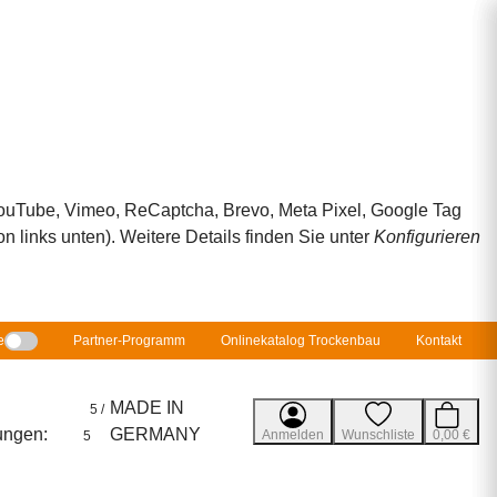
 YouTube, Vimeo, ReCaptcha, Brevo, Meta Pixel, Google Tag
 links unten). Weitere Details finden Sie unter
Konfigurieren
e
Partner-Programm
Onlinekatalog Trockenbau
Kontakt
MADE IN
5 /
ungen:
GERMANY
Anmelden
Wunschliste
0,00 €
5