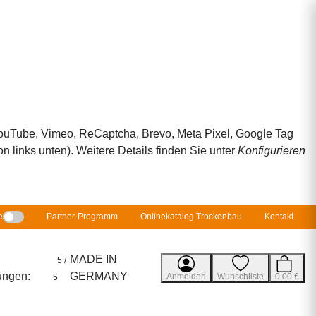
 YouTube, Vimeo, ReCaptcha, Brevo, Meta Pixel, Google Tag
 links unten). Weitere Details finden Sie unter
Konfigurieren
e
Partner-Programm
Onlinekatalog Trockenbau
Kontakt
MADE IN
5 /
ungen:
GERMANY
Anmelden
Wunschliste
0,00 €
5