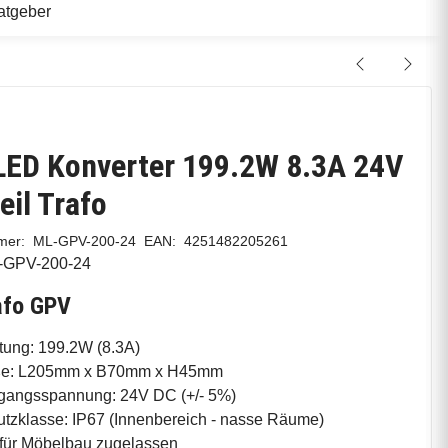
atgeber
LED Konverter 199.2W 8.3A 24V
eil Trafo
mmer:
ML-GPV-200-24
EAN:
4251482205261
-GPV-200-24
afo GPV
tung: 199.2W (8.3A)
e: L205mm x B70mm x H45mm
gangsspannung: 24V DC (+/- 5%)
tzklasse: IP67 (Innenbereich - nasse Räume)
für Möbelbau zugelassen