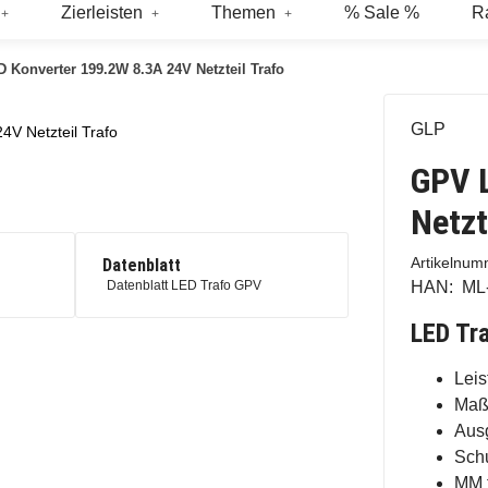
Zierleisten
Themen
% Sale %
R
 Konverter 199.2W 8.3A 24V Netzteil Trafo
GLP
V Netzteil Trafo
GPV 
Netzt
Artikelnu
Datenblatt
HAN:
ML
Datenblatt LED Trafo GPV
LED Tr
Leis
Maß
Aus
Schu
MM 