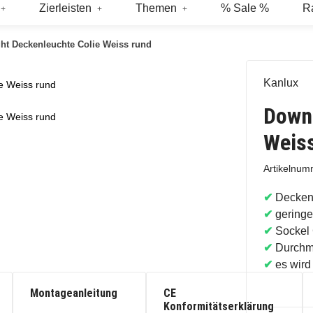
Zierleisten
Themen
% Sale %
R
ht Deckenleuchte Colie Weiss rund
Kanlux
e Weiss rund
Downl
e Weiss rund
Weis
Artikelnu
✔
Decken
✔
gering
✔
Sockel
✔
Durchm
✔
es wird
Montageanleitung
CE
Konformitätserklärung