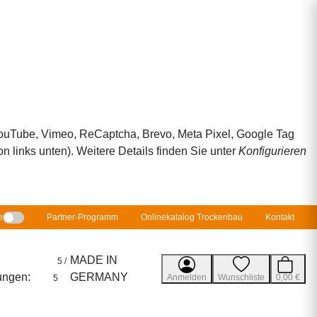
 YouTube, Vimeo, ReCaptcha, Brevo, Meta Pixel, Google Tag
 links unten). Weitere Details finden Sie unter
Konfigurieren
e
Partner-Programm
Onlinekatalog Trockenbau
Kontakt
MADE IN
5 /
ungen:
GERMANY
Anmelden
Wunschliste
0,00 €
5