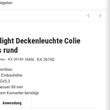
atgeber
ight Deckenleuchte Colie
s rund
mmer:
KX 26740
HAN:
KX 26740
einbau
e Einbauhöhe
 Gx5,3
esser 99 mm
 ein Konverter benötigt
Anwendung