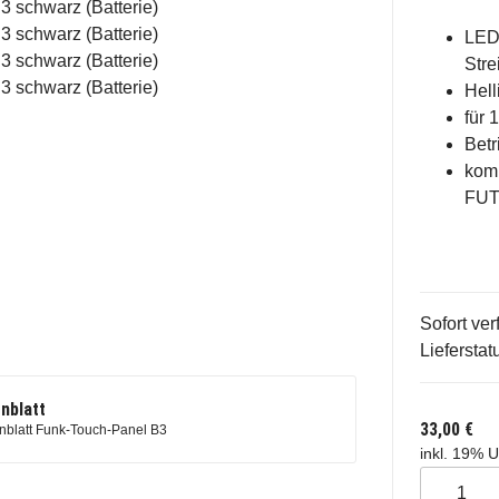
LED
Stre
Hell
für
Betr
komp
FUT
Sofort ver
Lieferstat
nblatt
33,00 €
nblatt Funk-Touch-Panel B3
inkl. 19% U