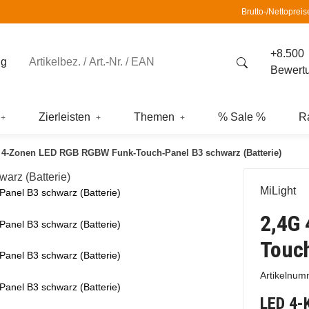
Brutto-/Nettopreis
+8.500
ng
Bewert
Zierleisten
Themen
% Sale %
R
 4-Zonen LED RGB RGBW Funk-Touch-Panel B3 schwarz (Batterie)
MiLight
nel B3 schwarz (Batterie)
2,4G
nel B3 schwarz (Batterie)
Touch
nel B3 schwarz (Batterie)
Artikelnu
nel B3 schwarz (Batterie)
LED 4-