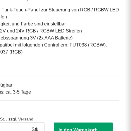
 Funk-Touch-Panel zur Steuerung von RGB / RGBW LED
ifen
igkeit und Farbe sind einstellbar
 12V und 24V RGB / RGBW LED Streifen
iebsspannung 3V (2x AAA Batterie)
atibel mit folgenden Controllern: FUT038 (RGBW),
037 (RGB)
fügbar
us: ca. 3-5 Tage
St. , zzgl.
Versand
Stk.
In den Warenkorb