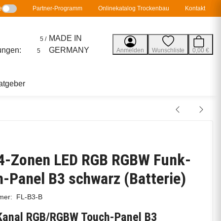
e
Partner-Programm
Onlinekatalog Trockenbau
Kontakt
MADE IN
5 /
ungen:
GERMANY
Anmelden
Wunschliste
0,00 €
5
atgeber
 4-Zonen LED RGB RGBW Funk-
-Panel B3 schwarz (Batterie)
mmer:
FL-B3-B
Kanal RGB/RGBW Touch-Panel B3