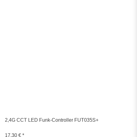
2,4G CCT LED Funk-Controller FUT035S+
17,30 €
*