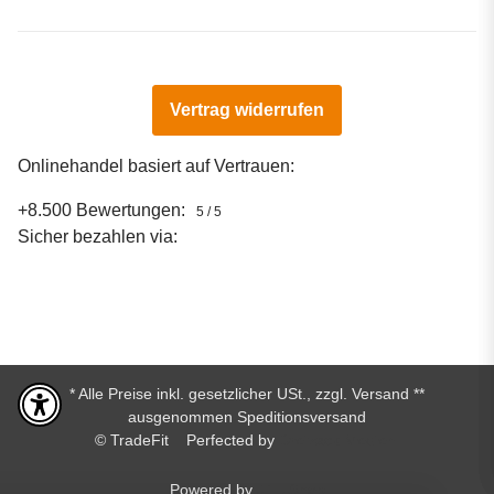
Vertrag widerrufen
Onlinehandel basiert auf Vertrauen:
+8.500 Bewertungen:
5 / 5
Sicher bezahlen via:
* Alle Preise inkl. gesetzlicher USt., zzgl.
Versand
**
ausgenommen Speditionsversand
© TradeFit
Perfected by
Dreizack Medien.
Powered by
JTL-Shop