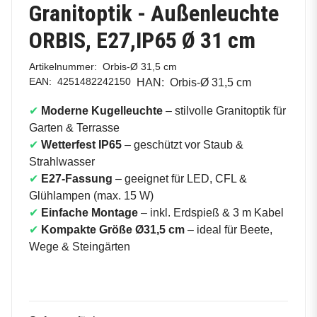
Granitoptik - Außenleuchte
ORBIS, E27,IP65 Ø 31 cm
Artikelnummer:
Orbis-Ø 31,5 cm
EAN:
4251482242150
HAN:
Orbis-Ø 31,5 cm
✔
Moderne Kugelleuchte
– stilvolle Granitoptik für
Garten & Terrasse
✔
Wetterfest IP65
– geschützt vor Staub &
Strahlwasser
✔
E27-Fassung
– geeignet für LED, CFL &
Glühlampen (max. 15 W)
✔
Einfache Montage
– inkl. Erdspieß & 3 m Kabel
✔
Kompakte Größe Ø31,5 cm
– ideal für Beete,
Wege & Steingärten