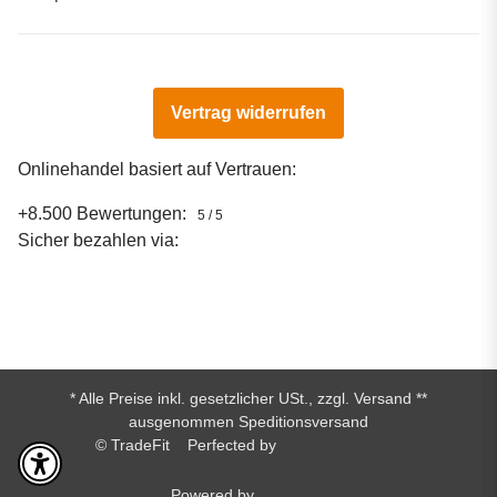
Vertrag widerrufen
Onlinehandel basiert auf Vertrauen:
+8.500 Bewertungen:
5 / 5
Sicher bezahlen via:
* Alle Preise inkl. gesetzlicher USt., zzgl.
Versand
**
ausgenommen Speditionsversand
© TradeFit
Perfected by
Dreizack Medien.
Powered by
JTL-Shop