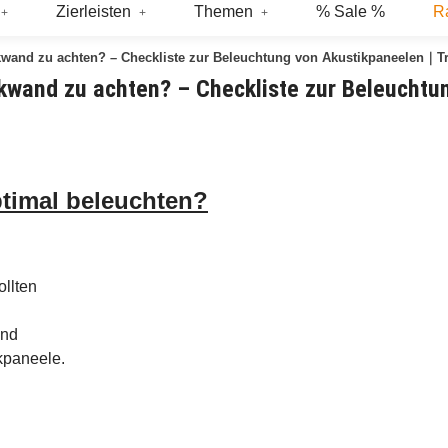
Zierleisten
Themen
% Sale %
R
ikwand zu achten? – Checkliste zur Beleuchtung von Akustikpaneelen｜Tr
tikwand zu achten? – Checkliste zur Beleuch
ptimal beleuchten?
ollten
und
kpaneele.