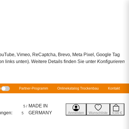
 YouTube, Vimeo, ReCaptcha, Brevo, Meta Pixel, Google Tag
 links unten). Weitere Details finden Sie unter
Konfigurieren
e
Partner-Programm
Onlinekatalog Trockenbau
Kontakt
MADE IN
5 /
ungen:
GERMANY
Anmelden
Wunschliste
0,00 €
5