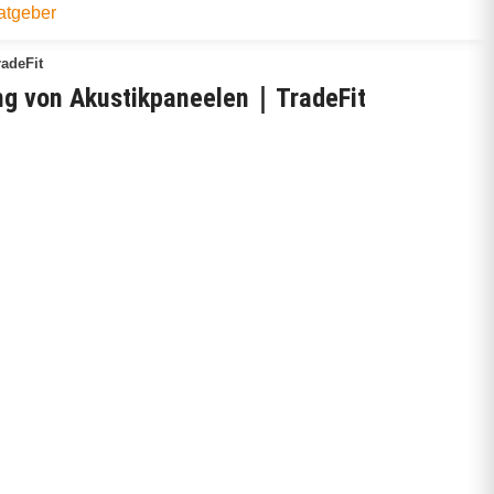
atgeber
adeFit
tung von Akustikpaneelen｜TradeFit