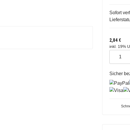
Sofort ver
Lieferstat
2,84 €
inkl. 19% U
Sicher be
Schne