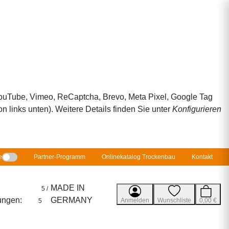
 YouTube, Vimeo, ReCaptcha, Brevo, Meta Pixel, Google Tag
 links unten). Weitere Details finden Sie unter
Konfigurieren
e
Partner-Programm
Onlinekatalog Trockenbau
Kontakt
MADE IN
5 /
ungen:
GERMANY
Anmelden
Wunschliste
0,00 €
5