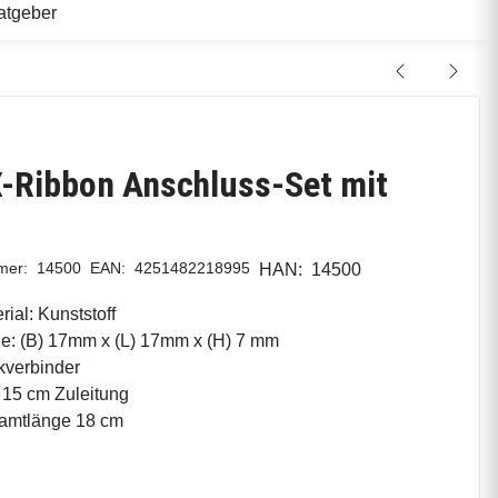
atgeber
-Ribbon Anschluss-Set mit
l
mmer:
14500
EAN:
4251482218995
HAN:
14500
rial: Kunststoff
e: (B) 17mm x (L) 17mm x (H) 7 mm
kverbinder
. 15 cm Zuleitung
amtlänge 18 cm