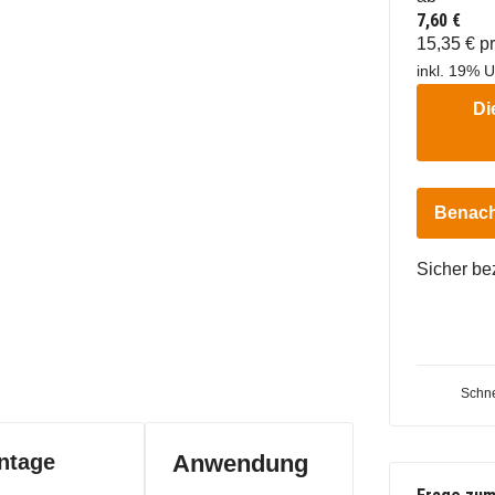
7,60 €
15,35 € p
inkl. 19% U
Di
Benach
Sicher be
Schne
ntage
Anwendung