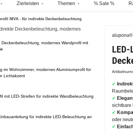
Zierleisten
Themen
% Sale %
R
rofil NIVA - für indirekte Deckenbeleuchtung
alupona®
te Deckenbeleuchtung, modernes Wandprofil mit
LED-L
ie
Deck
ung im Wohnzimmer, modernes Aluminiumprofil für
Artikelnu
 Lichtakzent
✔
Indirek
Raumbele
l mit LED-Streifen für indirekte Wandbeleuchtung
✔
Elegant
sichtbare
✔
Kompat
Einbauanleitung für indirekte LED-Beleuchtung an
oder neut
✔
Einfach