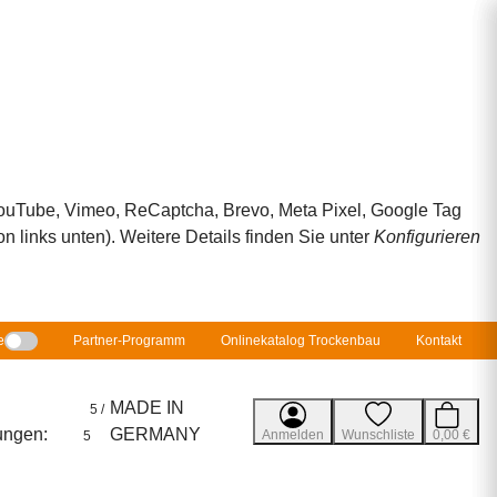
 YouTube, Vimeo, ReCaptcha, Brevo, Meta Pixel, Google Tag
 links unten). Weitere Details finden Sie unter
Konfigurieren
e
Partner-Programm
Onlinekatalog Trockenbau
Kontakt
MADE IN
5 /
ungen:
GERMANY
Anmelden
Wunschliste
0,00 €
5