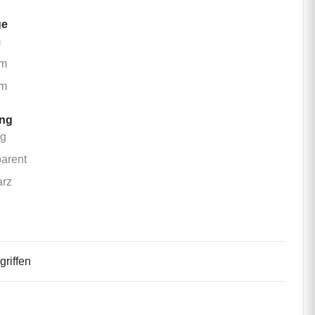
ge
49 cm
m
100 cm
cm
200 cm
cm
ung
milchig
ig
transparent
parent
schwarz
arz
keine
griffen