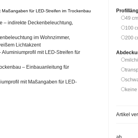
Profillän
mit Maßangaben für LED-Streifen im Trockenbau
49 c
100 
200 
Abdeck
milch
trans
schw
keine
Artikel ver
ab