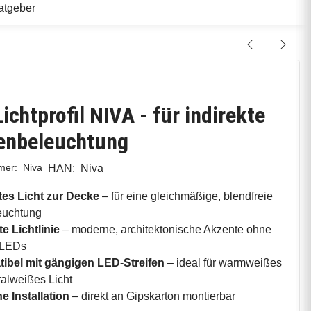
atgeber
ichtprofil NIVA - für indirekte
enbeleuchtung
mmer:
Niva
HAN:
Niva
tes Licht zur Decke
– für eine gleichmäßige, blendfreie
uchtung
e Lichtlinie
– moderne, architektonische Akzente ohne
 LEDs
ibel mit gängigen LED-Streifen
– ideal für warmweißes
ralweißes Licht
e Installation
– direkt an Gipskarton montierbar